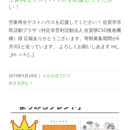
い！
空家再生ゲストハウスを応援してください！ 佐賀市市
民活動プラザ（特定非営利活動法人 佐賀県CSO推進機
構​）様 広報ありがとうございます。寄附募集期間が6
月3日と迫っています。 よろしくお願いしあます m(_
_)m ⇒ h [...]
2019年5月24日
|
さがさぽブログ
続きを読む