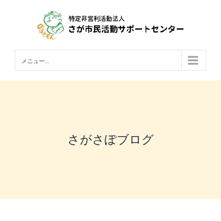
Skip
to
content
メニュー...
さがさぽブログ