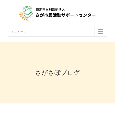
Skip
to
content
メニュー...
さがさぽブログ